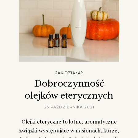
JAK DZIAŁA?
Dobroczynność
olejków eterycznych
25 PAŹDZIERNIKA 2021
Olejki eteryczne to lotne, aromatyczne
związki występujące w nasionach, korze,