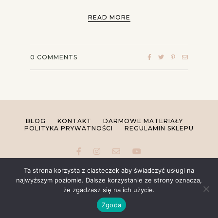
READ MORE
0
COMMENTS
BLOG
KONTAKT
DARMOWE MATERIAŁY
POLITYKA PRYWATNOŚCI
REGULAMIN SKLEPU
Ta strona korzysta z ciasteczek aby świadczyć usługi na
najwyższym poziomie. Dalsze korzystanie ze strony oznacza,
że zgadzasz się na ich użycie.
COPYRIGHT © 2026 ANETA JAGIELIŃSKA. ALL RIGHTS
RESERVED.
SITE POWERED BY
PIX & HUE.
Zgoda