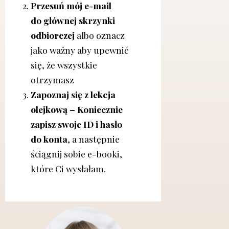
Przesuń mój e-mail
do głównej skrzynki
odbiorczej
albo oznacz
jako ważny aby upewnić
się, że wszystkie
otrzymasz
Zapoznaj się z lekcja
olejkową – Koniecznie
zapisz swoje ID i hasło
do konta
, a następnie
ściągnij sobie e-booki,
które Ci wysłałam.