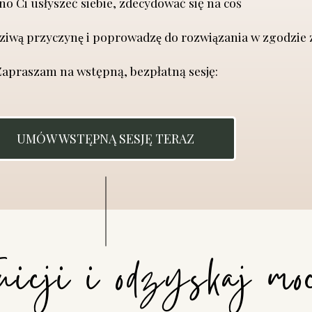
o Ci usłyszeć siebie, zdecydować się na coś
iwą przyczynę i poprowadzę do rozwiązania w zgodzie z
apraszam na wstępną, bezpłatną sesję:
UMÓW WSTĘPNĄ SESJĘ TERAZ
uicji i odzyskaj mo