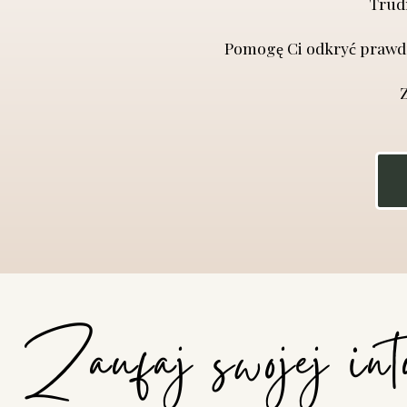
Trudn
Pomogę Ci odkryć prawdz
Z
Zaufaj swojej int