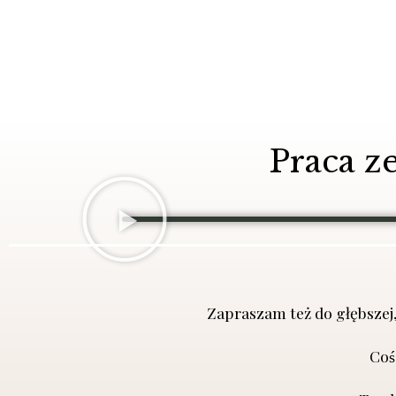
Praca z
Zapraszam też do głębszej
Cos