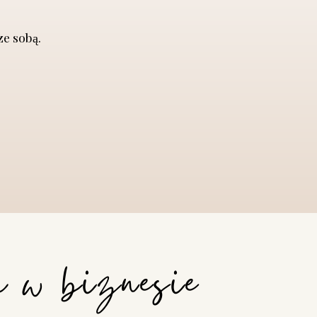
e sobą.
c w biznesie