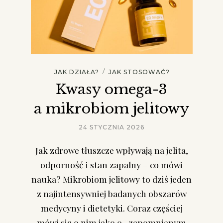
/
JAK DZIAŁA?
JAK STOSOWAĆ?
Kwasy omega-3
a mikrobiom jelitowy
24 STYCZNIA 2026
Jak zdrowe tłuszcze wpływają na jelita,
odporność i stan zapalny – co mówi
nauka? Mikrobiom jelitowy to dziś jeden
z najintensywniej badanych obszarów
medycyny i dietetyki. Coraz częściej
mówi się o nim jako o „zapomnianym