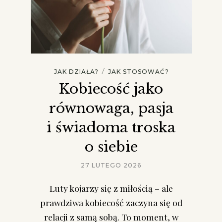
/
JAK DZIAŁA?
JAK STOSOWAĆ?
Kobiecość jako
równowaga, pasja
i świadoma troska
o siebie
27 LUTEGO 2026
Luty kojarzy się z miłością – ale
prawdziwa kobiecość zaczyna się od
relacji z samą sobą. To moment, w