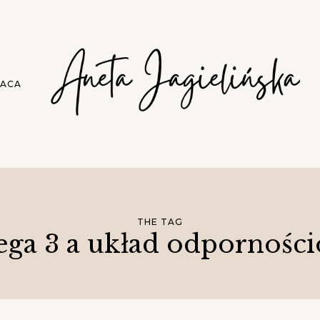
ACA
THE TAG
ga 3 a układ odpornośc