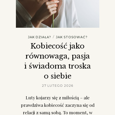
/
JAK DZIAŁA?
JAK STOSOWAĆ?
Kobiecość jako
równowaga, pasja
i świadoma troska
o siebie
27 LUTEGO 2026
Luty kojarzy się z miłością – ale
prawdziwa kobiecość zaczyna się od
relacji z samą sobą. To moment, w