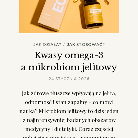
/
JAK DZIAŁA?
JAK STOSOWAĆ?
Kwasy omega-3
a mikrobiom jelitowy
24 STYCZNIA 2026
Jak zdrowe tłuszcze wpływają na jelita,
odporność i stan zapalny – co mówi
nauka? Mikrobiom jelitowy to dziś jeden
z najintensywniej badanych obszarów
medycyny i dietetyki. Coraz częściej
mówi się o nim jako o „zapomnianym